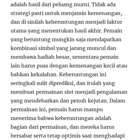
adalah hasil dari peluang murni. Tidak ada
strategi pasti untuk menjamin kemenangan,
dan di sinilah keberuntungan menjadi faktor
utama yang menentukan hasil akhir. Pemain
yang beruntung mungkin saja mendapatkan
kombinasi simbol yang jarang muncul dan
membawa hadiah besar, sementara pemain
lain harus puas dengan kemenangan kecil atau
bahkan kekalahan. Keberuntungan ini
seringkali sulit diprediksi, dan itulah yang
membuat permainan slot menjadi pengalaman
yang mendebarkan dan penuh kejutan. Dalam
permainan ini, pemain harus mampu
menerima bahwa keberuntungan adalah
bagian dari permainan, dan mereka harus
bersabar serta tetap optimis saat menghadapi