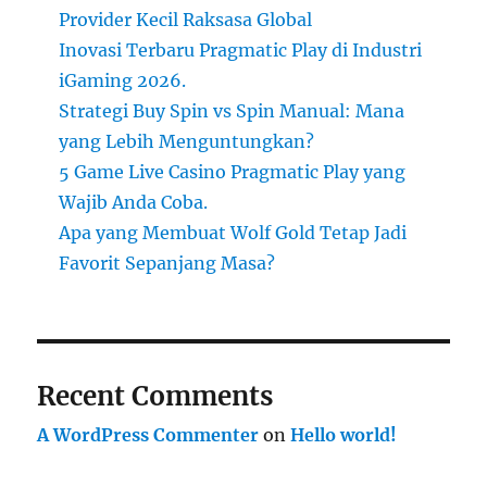
Provider Kecil Raksasa Global
Inovasi Terbaru Pragmatic Play di Industri
iGaming 2026.
Strategi Buy Spin vs Spin Manual: Mana
yang Lebih Menguntungkan?
5 Game Live Casino Pragmatic Play yang
Wajib Anda Coba.
Apa yang Membuat Wolf Gold Tetap Jadi
Favorit Sepanjang Masa?
Recent Comments
A WordPress Commenter
on
Hello world!