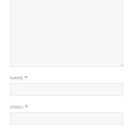
NAME
*
EMAIL
*