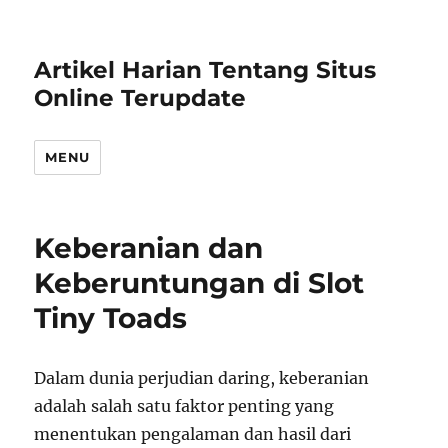
Artikel Harian Tentang Situs
Online Terupdate
MENU
Keberanian dan
Keberuntungan di Slot
Tiny Toads
Dalam dunia perjudian daring, keberanian
adalah salah satu faktor penting yang
menentukan pengalaman dan hasil dari