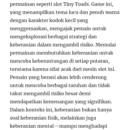
permainan seperti slot Tiny Toads. Game ini,
yang menampilkan tema lucu dan penuh warna
dengan karakter kodok kecil yang
menggemaskan, mengajak pemain untuk
mengeksplorasi berbagai strategi dan
keberanian dalam mengambil risiko. Memulai
permainan membutuhkan keberanian untuk
mencoba keberuntungan di setiap putaran,
terutama karena sifat acak dari mesin slot ini.
Pemain yang berani akan lebih cenderung
untuk mencoba berbagai taruhan dan tidak
takut mengambil risiko besar demi
mendapatkan kemenangan yang signifikan.
Dalam konteks ini, keberanian bukan hanya
soal keberanian fisik, melainkan juga
keberanian mental—mampu menghadapi