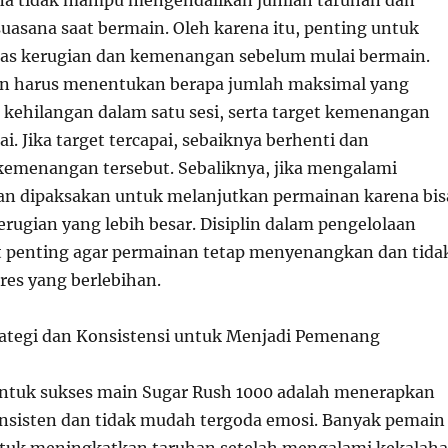
ena tidak mampu mengendalikan jumlah taruhan dan
suasana saat bermain. Oleh karena itu, penting untuk
as kerugian dan kemenangan sebelum mulai bermain.
in harus menentukan berapa jumlah maksimal yang
 kehilangan dalam satu sesi, serta target kemenangan
ai. Jika target tercapai, sebaiknya berhenti dan
menangan tersebut. Sebaliknya, jika mengalami
an dipaksakan untuk melanjutkan permainan karena bis
rugian yang lebih besar. Disiplin dalam pengelolaan
t penting agar permainan tetap menyenangkan dan tida
es yang berlebihan.
ategi dan Konsistensi untuk Menjadi Pemenang
untuk sukses main Sugar Rush 1000 adalah menerapkan
onsisten dan tidak mudah tergoda emosi. Banyak pemain