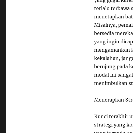
yang gagal kar
terlalu terbawa 
menetapkan bat
Misalnya, pema
bersedia mereka
yang ingin dicap
mengamankan ke
kekalahan, jang
berujung pada ke
modal ini sanga
menimbulkan str
Menerapkan Str
Kunci terakhir 
strategi yang k