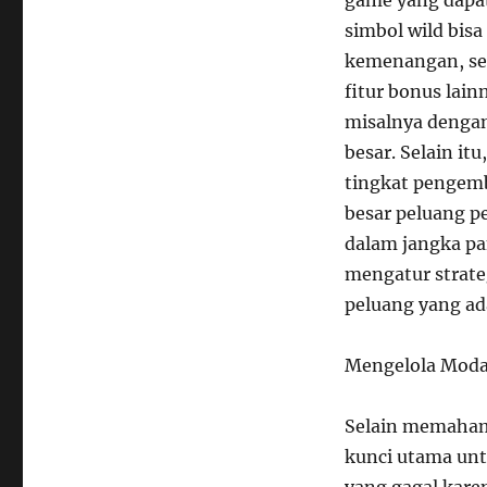
game yang dapat
simbol wild bis
kemenangan, sem
fitur bonus lain
misalnya denga
besar. Selain i
tingkat pengemb
besar peluang 
dalam jangka p
mengatur strate
peluang yang ad
Mengelola Moda
Selain memahami
kunci utama unt