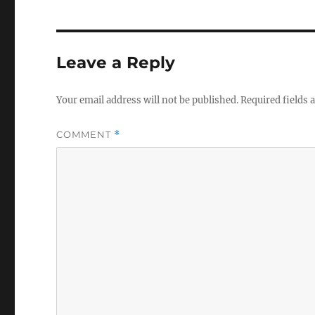
Leave a Reply
Your email address will not be published.
Required fields
COMMENT
*