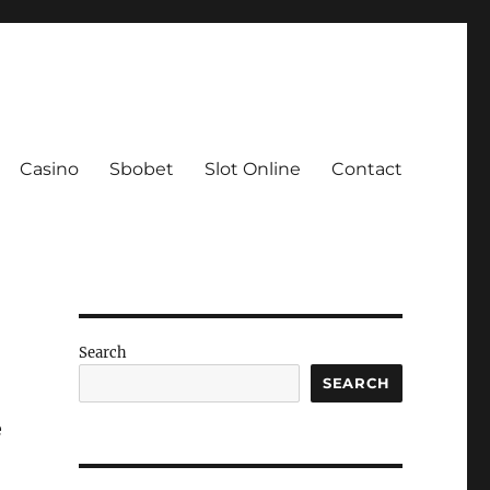
Casino
Sbobet
Slot Online
Contact
Search
SEARCH
e