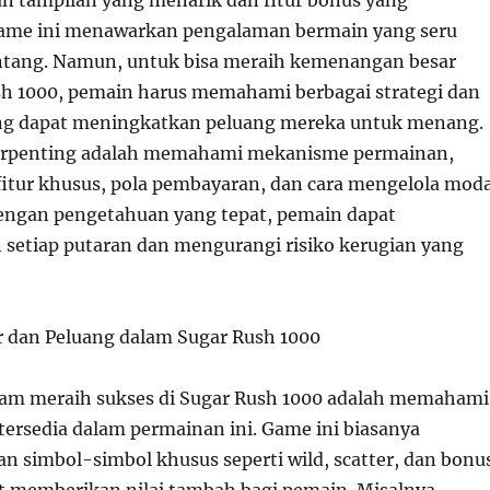
n tampilan yang menarik dan fitur bonus yang
ame ini menawarkan pengalaman bermain yang seru
ntang. Namun, untuk bisa meraih kemenangan besar
h 1000, pemain harus memahami berbagai strategi dan
ang dapat meningkatkan peluang mereka untuk menang.
 terpenting adalah memahami mekanisme permainan,
fitur khusus, pola pembayaran, dan cara mengelola moda
 Dengan pengetahuan yang tepat, pemain dapat
etiap putaran dan mengurangi risiko kerugian yang
 dan Peluang dalam Sugar Rush 1000
lam meraih sukses di Sugar Rush 1000 adalah memahami
 tersedia dalam permainan ini. Game ini biasanya
an simbol-simbol khusus seperti wild, scatter, dan bonu