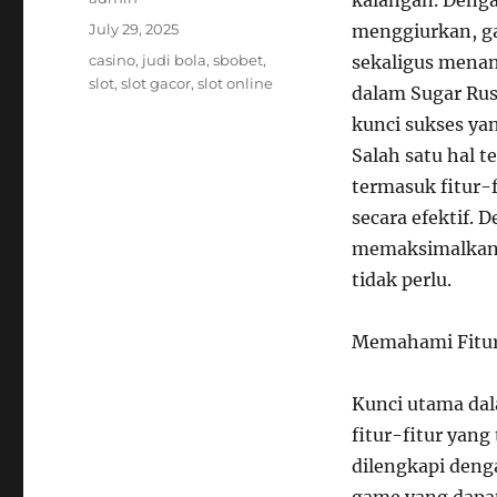
kalangan. Denga
Posted
July 29, 2025
menggiurkan, g
on
Tags
casino
,
judi bola
,
sbobet
,
sekaligus mena
slot
,
slot gacor
,
slot online
dalam Sugar Rus
kunci sukses y
Salah satu hal
termasuk fitur-
secara efektif.
memaksimalkan s
tidak perlu.
Memahami Fitur
Kunci utama da
fitur-fitur yang
dilengkapi deng