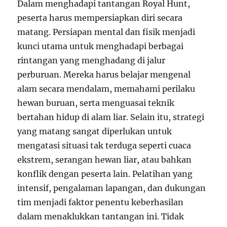
Dalam menghadapi tantangan Royal Hunt,
peserta harus mempersiapkan diri secara
matang. Persiapan mental dan fisik menjadi
kunci utama untuk menghadapi berbagai
rintangan yang menghadang di jalur
perburuan. Mereka harus belajar mengenal
alam secara mendalam, memahami perilaku
hewan buruan, serta menguasai teknik
bertahan hidup di alam liar. Selain itu, strategi
yang matang sangat diperlukan untuk
mengatasi situasi tak terduga seperti cuaca
ekstrem, serangan hewan liar, atau bahkan
konflik dengan peserta lain. Pelatihan yang
intensif, pengalaman lapangan, dan dukungan
tim menjadi faktor penentu keberhasilan
dalam menaklukkan tantangan ini. Tidak