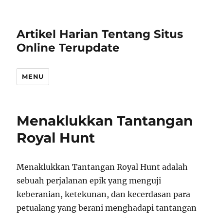
Artikel Harian Tentang Situs
Online Terupdate
MENU
Menaklukkan Tantangan
Royal Hunt
Menaklukkan Tantangan Royal Hunt adalah
sebuah perjalanan epik yang menguji
keberanian, ketekunan, dan kecerdasan para
petualang yang berani menghadapi tantangan