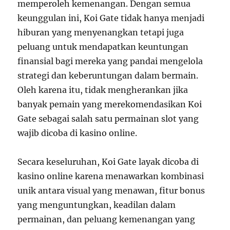
memperoleh kemenangan. Dengan semua
keunggulan ini, Koi Gate tidak hanya menjadi
hiburan yang menyenangkan tetapi juga
peluang untuk mendapatkan keuntungan
finansial bagi mereka yang pandai mengelola
strategi dan keberuntungan dalam bermain.
Oleh karena itu, tidak mengherankan jika
banyak pemain yang merekomendasikan Koi
Gate sebagai salah satu permainan slot yang
wajib dicoba di kasino online.
Secara keseluruhan, Koi Gate layak dicoba di
kasino online karena menawarkan kombinasi
unik antara visual yang menawan, fitur bonus
yang menguntungkan, keadilan dalam
permainan, dan peluang kemenangan yang