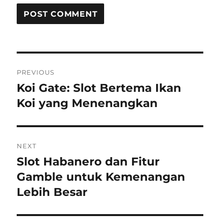
Post
PREVIOUS
navigation
Koi Gate: Slot Bertema Ikan
Previous
post:
Koi yang Menenangkan
NEXT
Slot Habanero dan Fitur
Next
post:
Gamble untuk Kemenangan
Lebih Besar