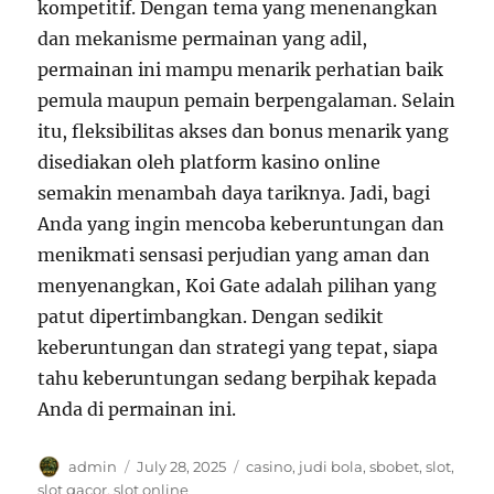
kompetitif. Dengan tema yang menenangkan
dan mekanisme permainan yang adil,
permainan ini mampu menarik perhatian baik
pemula maupun pemain berpengalaman. Selain
itu, fleksibilitas akses dan bonus menarik yang
disediakan oleh platform kasino online
semakin menambah daya tariknya. Jadi, bagi
Anda yang ingin mencoba keberuntungan dan
menikmati sensasi perjudian yang aman dan
menyenangkan, Koi Gate adalah pilihan yang
patut dipertimbangkan. Dengan sedikit
keberuntungan dan strategi yang tepat, siapa
tahu keberuntungan sedang berpihak kepada
Anda di permainan ini.
Author
Posted
Tags
admin
July 28, 2025
casino
,
judi bola
,
sbobet
,
slot
,
on
slot gacor
,
slot online