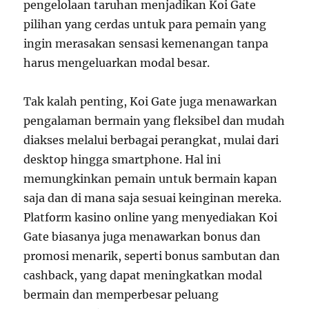
pengelolaan taruhan menjadikan Koi Gate
pilihan yang cerdas untuk para pemain yang
ingin merasakan sensasi kemenangan tanpa
harus mengeluarkan modal besar.
Tak kalah penting, Koi Gate juga menawarkan
pengalaman bermain yang fleksibel dan mudah
diakses melalui berbagai perangkat, mulai dari
desktop hingga smartphone. Hal ini
memungkinkan pemain untuk bermain kapan
saja dan di mana saja sesuai keinginan mereka.
Platform kasino online yang menyediakan Koi
Gate biasanya juga menawarkan bonus dan
promosi menarik, seperti bonus sambutan dan
cashback, yang dapat meningkatkan modal
bermain dan memperbesar peluang