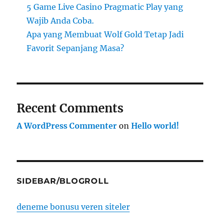
5 Game Live Casino Pragmatic Play yang
Wajib Anda Coba.
Apa yang Membuat Wolf Gold Tetap Jadi
Favorit Sepanjang Masa?
Recent Comments
A WordPress Commenter
on
Hello world!
SIDEBAR/BLOGROLL
deneme bonusu veren siteler