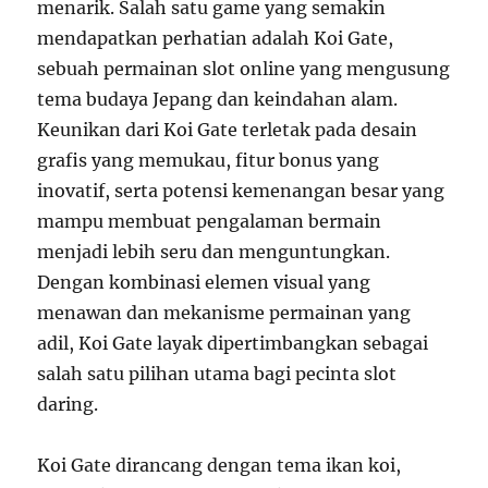
menarik. Salah satu game yang semakin
mendapatkan perhatian adalah Koi Gate,
sebuah permainan slot online yang mengusung
tema budaya Jepang dan keindahan alam.
Keunikan dari Koi Gate terletak pada desain
grafis yang memukau, fitur bonus yang
inovatif, serta potensi kemenangan besar yang
mampu membuat pengalaman bermain
menjadi lebih seru dan menguntungkan.
Dengan kombinasi elemen visual yang
menawan dan mekanisme permainan yang
adil, Koi Gate layak dipertimbangkan sebagai
salah satu pilihan utama bagi pecinta slot
daring.
Koi Gate dirancang dengan tema ikan koi,