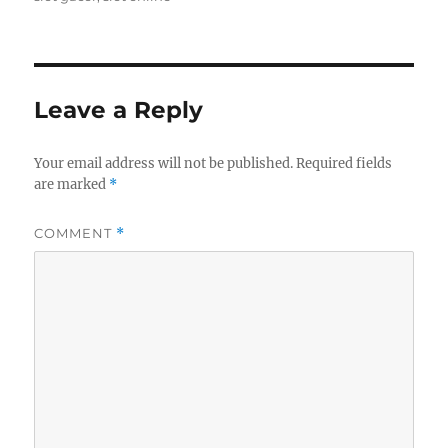
Leave a Reply
Your email address will not be published.
Required fields
are marked
*
COMMENT
*