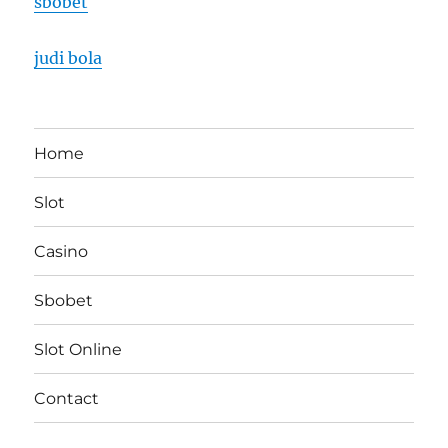
sbobet
judi bola
Home
Slot
Casino
Sbobet
Slot Online
Contact