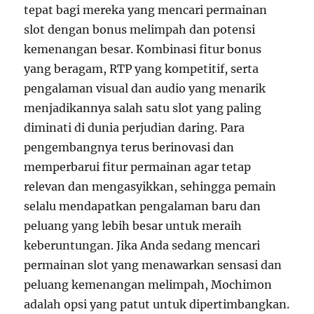
tepat bagi mereka yang mencari permainan
slot dengan bonus melimpah dan potensi
kemenangan besar. Kombinasi fitur bonus
yang beragam, RTP yang kompetitif, serta
pengalaman visual dan audio yang menarik
menjadikannya salah satu slot yang paling
diminati di dunia perjudian daring. Para
pengembangnya terus berinovasi dan
memperbarui fitur permainan agar tetap
relevan dan mengasyikkan, sehingga pemain
selalu mendapatkan pengalaman baru dan
peluang yang lebih besar untuk meraih
keberuntungan. Jika Anda sedang mencari
permainan slot yang menawarkan sensasi dan
peluang kemenangan melimpah, Mochimon
adalah opsi yang patut untuk dipertimbangkan.