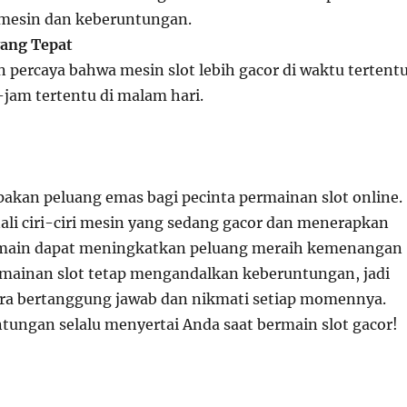
 mesin dan keberuntungan.
yang Tepat
 percaya bahwa mesin slot lebih gacor di waktu tertentu
-jam tertentu di malam hari.
pakan peluang emas bagi pecinta permainan slot online.
i ciri-ciri mesin yang sedang gacor dan menerapkan
pemain dapat meningkatkan peluang meraih kemenangan
ermainan slot tetap mengandalkan keberuntungan, jadi
ra bertanggung jawab dan nikmati setiap momennya.
ungan selalu menyertai Anda saat bermain slot gacor!