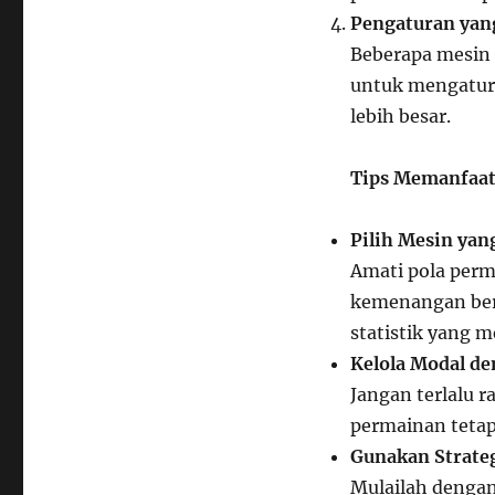
Pengaturan ya
Beberapa mesin
untuk mengatur 
lebih besar.
Tips Memanfaat
Pilih Mesin yan
Amati pola perm
kemenangan beru
statistik yang 
Kelola Modal de
Jangan terlalu 
permainan tetap
Gunakan Strateg
Mulailah dengan