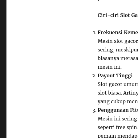
Ciri-ciri Slot G
Frekuensi Keme
Mesin slot gaco
sering, meskipu
biasanya merasa
mesin ini.
Payout Tinggi
Slot gacor umum
slot biasa. Arti
yang cukup men
Penggunaan Fit
Mesin ini sering
seperti free spi
pemain mendapa