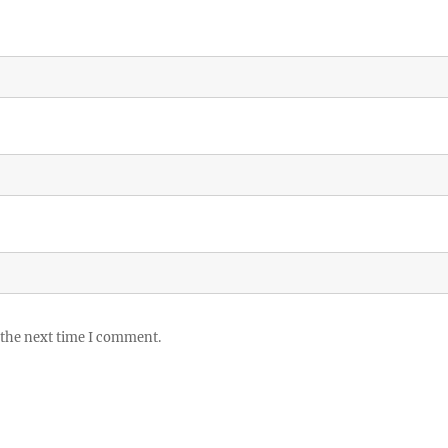
 the next time I comment.