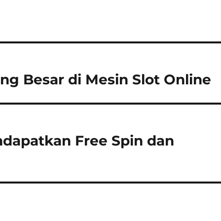
ng Besar di Mesin Slot Online
endapatkan Free Spin dan