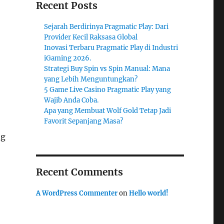
Recent Posts
Sejarah Berdirinya Pragmatic Play: Dari
Provider Kecil Raksasa Global
Inovasi Terbaru Pragmatic Play di Industri
iGaming 2026.
Strategi Buy Spin vs Spin Manual: Mana
yang Lebih Menguntungkan?
5 Game Live Casino Pragmatic Play yang
Wajib Anda Coba.
Apa yang Membuat Wolf Gold Tetap Jadi
Favorit Sepanjang Masa?
ng
Recent Comments
A WordPress Commenter
on
Hello world!