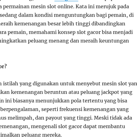
a permainan mesin slot online. Kata ini merujuk pada
 sedang dalam kondisi menguntungkan bagi pemain, di
raih kemenangan besar lebih tinggi dibandingkan
para pemain, memahami konsep slot gacor bisa menjadi
ningkatkan peluang menang dan meraih keuntungan
or?
ah istilah yang digunakan untuk menyebut mesin slot ya
kan kemenangan beruntun atau peluang jackpot yang
in ini biasanya menunjukkan pola tertentu yang bisa
 berpengalaman, seperti frekuensi kemenangan yang
nus melimpah, dan payout yang tinggi. Meski tidak ada
emenangan, mengenali slot gacor dapat membantu
malkan peluang mereka.