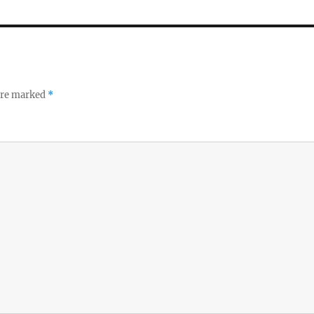
 are marked
*