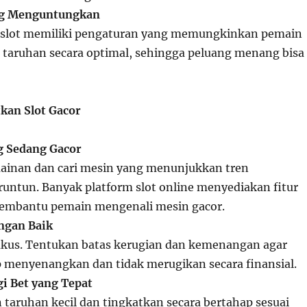
ng Menguntungkan
 slot memiliki pengaturan yang memungkinkan pemain
taruhan secara optimal, sehingga peluang menang bisa
kan Slot Gacor
g Sedang Gacor
ainan dan cari mesin yang menunjukkan tren
ntun. Banyak platform slot online menyediakan fitur
membantu pemain mengenali mesin gacor.
ngan Baik
rakus. Tentukan batas kerugian dan kemenangan agar
 menyenangkan dan tidak merugikan secara finansial.
i Bet yang Tepat
 taruhan kecil dan tingkatkan secara bertahap sesuai