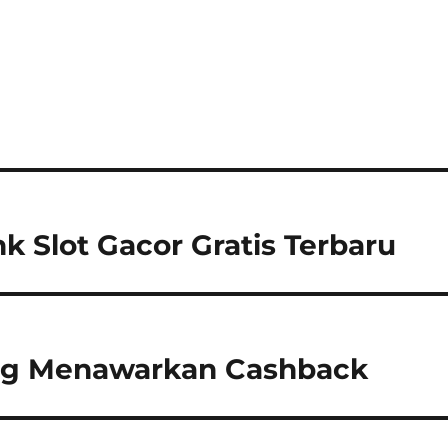
Slot Gacor Gratis Terbaru
yang Menawarkan Cashback