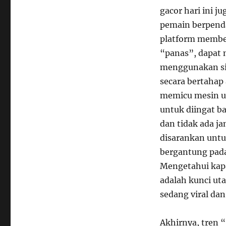
gacor hari ini j
pemain berpenda
platform member
“panas”, dapat
menggunakan sis
secara bertahap
memicu mesin u
untuk diingat b
dan tidak ada j
disarankan untu
bergantung pada
Mengetahui kapa
adalah kunci ut
sedang viral da
Akhirnya, tren 