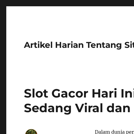
Artikel Harian Tentang S
Slot Gacor Hari I
Sedang Viral da
Dalam dunia perj