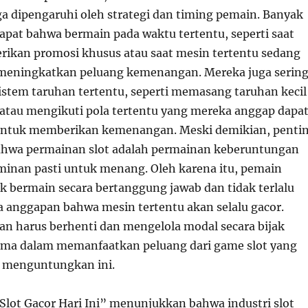
uga dipengaruhi oleh strategi dan timing pemain. Banyak
pat bahwa bermain pada waktu tertentu, seperti saat
ikan promosi khusus atau saat mesin tertentu sedang
 meningkatkan peluang kemenangan. Mereka juga serin
tem taruhan tertentu, seperti memasang taruhan kecil
 atau mengikuti pola tertentu yang mereka anggap dapa
ntuk memberikan kemenangan. Meski demikian, penti
ahwa permainan slot adalah permainan keberuntungan
aminan pasti untuk menang. Oleh karena itu, pemain
k bermain secara bertanggung jawab dan tidak terlalu
 anggapan bahwa mesin tertentu akan selalu gacor.
n harus berhenti dan mengelola modal secara bijak
ama dalam memanfaatkan peluang dari game slot yang
n menguntungkan ini.
“Slot Gacor Hari Ini” menunjukkan bahwa industri slot