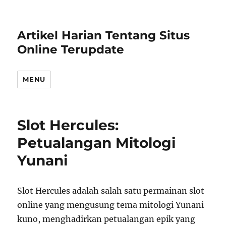
Artikel Harian Tentang Situs
Online Terupdate
MENU
Slot Hercules:
Petualangan Mitologi
Yunani
Slot Hercules adalah salah satu permainan slot
online yang mengusung tema mitologi Yunani
kuno, menghadirkan petualangan epik yang