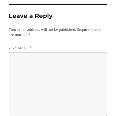
Leave a Reply
Your email address will not be published.
Required fields
are marked
*
COMMENT
*