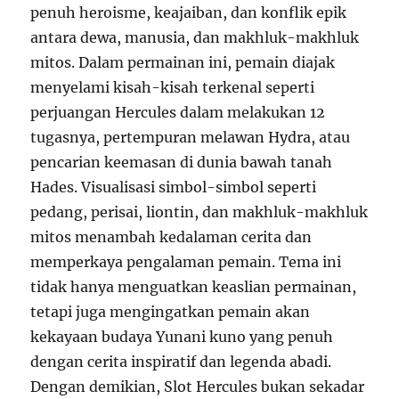
penuh heroisme, keajaiban, dan konflik epik
antara dewa, manusia, dan makhluk-makhluk
mitos. Dalam permainan ini, pemain diajak
menyelami kisah-kisah terkenal seperti
perjuangan Hercules dalam melakukan 12
tugasnya, pertempuran melawan Hydra, atau
pencarian keemasan di dunia bawah tanah
Hades. Visualisasi simbol-simbol seperti
pedang, perisai, liontin, dan makhluk-makhluk
mitos menambah kedalaman cerita dan
memperkaya pengalaman pemain. Tema ini
tidak hanya menguatkan keaslian permainan,
tetapi juga mengingatkan pemain akan
kekayaan budaya Yunani kuno yang penuh
dengan cerita inspiratif dan legenda abadi.
Dengan demikian, Slot Hercules bukan sekadar