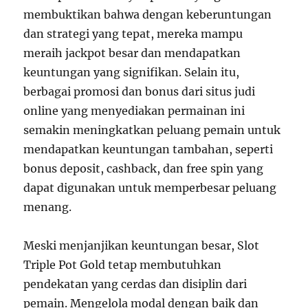
membuktikan bahwa dengan keberuntungan
dan strategi yang tepat, mereka mampu
meraih jackpot besar dan mendapatkan
keuntungan yang signifikan. Selain itu,
berbagai promosi dan bonus dari situs judi
online yang menyediakan permainan ini
semakin meningkatkan peluang pemain untuk
mendapatkan keuntungan tambahan, seperti
bonus deposit, cashback, dan free spin yang
dapat digunakan untuk memperbesar peluang
menang.
Meski menjanjikan keuntungan besar, Slot
Triple Pot Gold tetap membutuhkan
pendekatan yang cerdas dan disiplin dari
pemain. Mengelola modal dengan baik dan