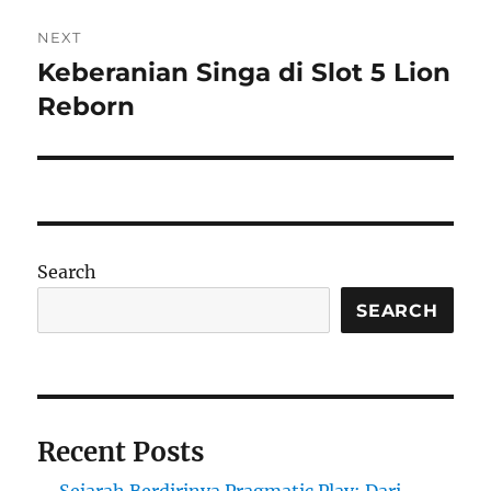
NEXT
Keberanian Singa di Slot 5 Lion
Next
post:
Reborn
Search
SEARCH
Recent Posts