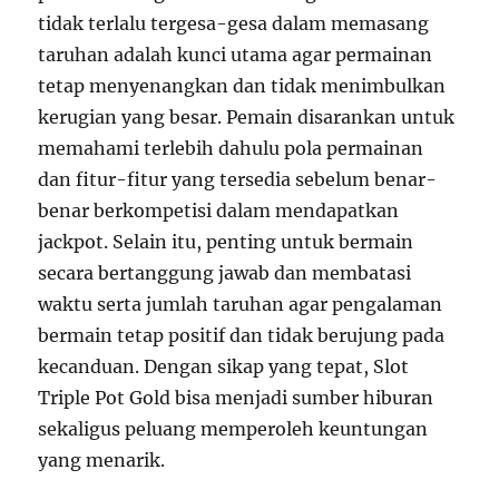
tidak terlalu tergesa-gesa dalam memasang
taruhan adalah kunci utama agar permainan
tetap menyenangkan dan tidak menimbulkan
kerugian yang besar. Pemain disarankan untuk
memahami terlebih dahulu pola permainan
dan fitur-fitur yang tersedia sebelum benar-
benar berkompetisi dalam mendapatkan
jackpot. Selain itu, penting untuk bermain
secara bertanggung jawab dan membatasi
waktu serta jumlah taruhan agar pengalaman
bermain tetap positif dan tidak berujung pada
kecanduan. Dengan sikap yang tepat, Slot
Triple Pot Gold bisa menjadi sumber hiburan
sekaligus peluang memperoleh keuntungan
yang menarik.