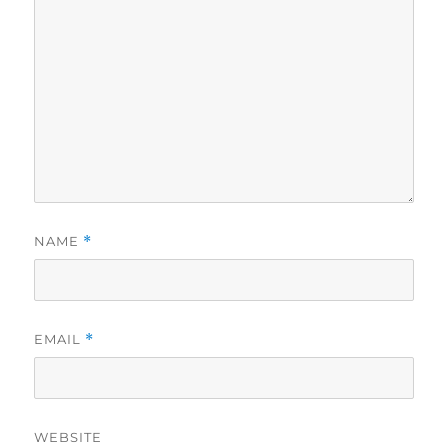
NAME
*
EMAIL
*
WEBSITE