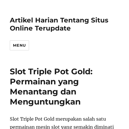
Artikel Harian Tentang Situs
Online Terupdate
MENU
Slot Triple Pot Gold:
Permainan yang
Menantang dan
Menguntungkan
Slot Triple Pot Gold merupakan salah satu
permainan mesin slot yang semakin diminati