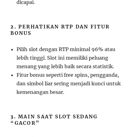
dicapai.
2.
PERHATIKAN RTP DAN FITUR
BONUS
Pilih slot dengan RTP minimal 96% atau
lebih tinggi. Slot ini memiliki peluang
menang yang lebih baik secara statistik.
Fitur bonus seperti free spins, pengganda,
dan simbol liar sering menjadi kunci untuk
kemenangan besar.
3.
MAIN SAAT SLOT SEDANG
“GACOR”