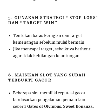
5.
GUNAKAN STRATEGI “STOP LOSS”
DAN “TARGET WIN”
Tentukan batas kerugian dan target
kemenangan sebelum mulai bermain.
Jika mencapai target, sebaiknya berhenti
agar tidak kehilangan keuntungan.
6.
MAINKAN SLOT YANG SUDAH
TERBUKTI GACOR
Beberapa slot memiliki reputasi gacor
berdasarkan pengalaman pemain lain,
seperti
Gates of Olympus
,
Sweet Bonanza
,