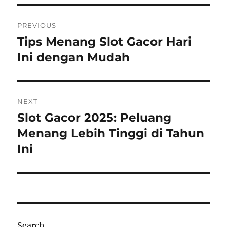
Post
PREVIOUS
navigation
Tips Menang Slot Gacor Hari
Previous
post:
Ini dengan Mudah
NEXT
Slot Gacor 2025: Peluang
Next
post:
Menang Lebih Tinggi di Tahun
Ini
Search