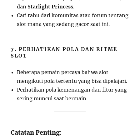
dan
Starlight Princess
.
Cari tahu dari komunitas atau forum tentang
slot mana yang sedang gacor saat ini.
7.
PERHATIKAN POLA DAN RITME
SLOT
Beberapa pemain percaya bahwa slot
mengikuti pola tertentu yang bisa dipelajari.
Perhatikan pola kemenangan dan fitur yang
sering muncul saat bermain.
Catatan Penting: