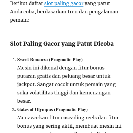
Berikut daftar
slot paling gacor
yang patut
Anda coba, berdasarkan tren dan pengalaman
pemain:
Slot Paling Gacor yang Patut Dicoba
Sweet Bonanza (Pragmatic Play)
Mesin ini dikenal dengan fitur bonus
putaran gratis dan peluang besar untuk
jackpot. Sangat cocok untuk pemain yang
suka volatilitas tinggi dan kemenangan
besar.
Gates of Olympus (Pragmatic Play)
Menawarkan fitur cascading reels dan fitur
bonus yang sering aktif, membuat mesin ini