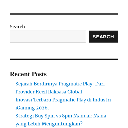
Tips
Menang
Slot
Gacor
Hari
Search
Ini
dengan
SEARCH
Mudah
Recent Posts
Sejarah Berdirinya Pragmatic Play: Dari
Provider Kecil Raksasa Global
Inovasi Terbaru Pragmatic Play di Industri
iGaming 2026.
Strategi Buy Spin vs Spin Manual: Mana
yang Lebih Menguntungkan?