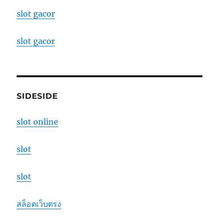
slot gacor
slot gacor
SIDESIDE
slot online
slot
slot
สล็อตเว็บตรง