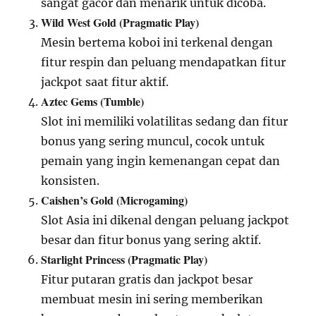
sangat gacor dan menarik untuk dicoba.
Wild West Gold (Pragmatic Play)
Mesin bertema koboi ini terkenal dengan
fitur respin dan peluang mendapatkan fitur
jackpot saat fitur aktif.
Aztec Gems (Tumble)
Slot ini memiliki volatilitas sedang dan fitur
bonus yang sering muncul, cocok untuk
pemain yang ingin kemenangan cepat dan
konsisten.
Caishen’s Gold (Microgaming)
Slot Asia ini dikenal dengan peluang jackpot
besar dan fitur bonus yang sering aktif.
Starlight Princess (Pragmatic Play)
Fitur putaran gratis dan jackpot besar
membuat mesin ini sering memberikan