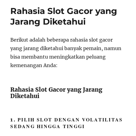
Gacor
Rahasia Slot Gacor yang
yang
Patut
Jarang Diketahui
Dicoba
Berikut adalah beberapa rahasia slot gacor
yang jarang diketahui banyak pemain, namun
bisa membantu meningkatkan peluang
kemenangan Anda:
Rahasia Slot Gacor yang Jarang
Diketahui
PILIH SLOT DENGAN VOLATILITAS
1.
SEDANG HINGGA TINGGI