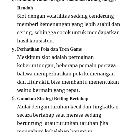
Rendah
Slot dengan volatilitas sedang cenderung
memberi kemenangan yang lebih stabil dan
sering, sehingga cocok untuk mendapatkan
hasil konsisten.
Perhatikan Pola dan Tren Game
Meskipun slot adalah permainan
keberuntungan, beberapa pemain percaya
bahwa memperhatikan pola kemenangan
dan fitur aktif bisa membantu menentukan
waktu bermain yang tepat.
Gunakan Strategi Betting Bertahap
Mulai dengan taruhan kecil dan tingkatkan
secara bertahap saat merasa sedang
beruntung, atau turunkan taruhan jika
mengalami kekalahan beruntun.