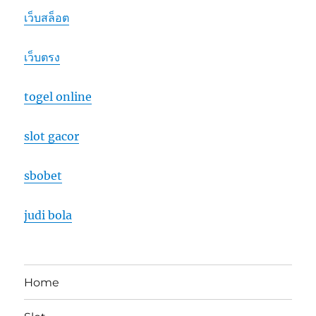
เว็บสล็อต
เว็บตรง
togel online
slot gacor
sbobet
judi bola
Home